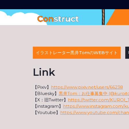
Skip
to
content
イラストレーター黒井TomのWEBサイト
Link
【Pixiv】
https://www.pixiv.net/users/6623
8
【Bluesky】
黒井Tom：お仕事募集中 (@kuroitom.b
【X：旧Twitter】
https://twitter.com/KUROI
【instagram】
https://www.instagram.com/k
【Youtube】
https://www.youtube.com/c