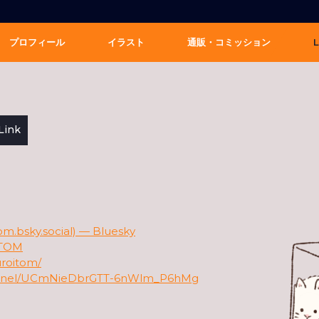
プロフィール
イラスト
通販・コミッション
L
Link
sky.social) — Bluesky
_TOM
uroitom/
hannel/UCmNieDbrGTT-6nWlm_P6hMg